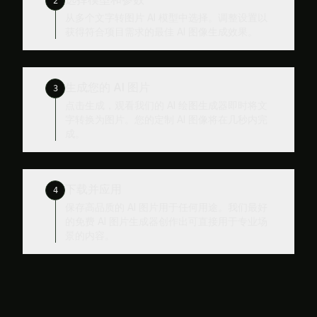
从多个文字转图片 AI 模型中选择。调整设置以
获得符合项目需求的最佳 AI 图像生成效果。
生成您的 AI 图片
3
点击生成，观看我们的 AI 绘图生成器即时将文
字转换为图片。您的定制 AI 图像将在几秒内完
成。
下载并应用
4
保存高品质的 AI 图片用于任何用途。我们最好
的免费 AI 图片生成器创作出可直接用于专业场
景的内容。